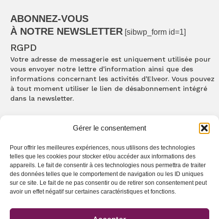
ABONNEZ-VOUS
À NOTRE NEWSLETTER
[sibwp_form id=1]
RGPD
Votre adresse de messagerie est uniquement utilisée pour
vous envoyer notre lettre d'information ainsi que des
informations concernant les activités d'Elveor. Vous pouvez
à tout moment utiliser le lien de désabonnement intégré
dans la newsletter.
ACCÈS RAPIDES
Gérer le consentement
Enjeux
Pour offrir les meilleures expériences, nous utilisons des technologies
Coaching individuel
telles que les cookies pour stocker et/ou accéder aux informations des
Coachings et formations d’équipes
appareils. Le fait de consentir à ces technologies nous permettra de traiter
Coaching des organisations
des données telles que le comportement de navigation ou les ID uniques
Qui sommes-nous
sur ce site. Le fait de ne pas consentir ou de retirer son consentement peut
avoir un effet négatif sur certaines caractéristiques et fonctions.
Certificat conformité Qualiopi
Mentions Légales