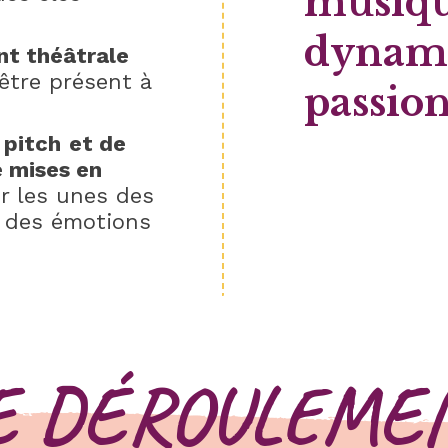
musiq
dynam
nt théâtrale
’être présent à
passio
 pitch
et de
e mises en
ir les unes des
ir des émotions
E DÉROULEME