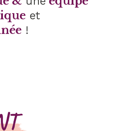
ue &
équipe
une
ique
et
nnée
!
NT