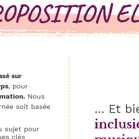
ROPOSITION E
asé sur
rps
, pour
rmation.
Nous
… Et bi
rnée soit basée
inclus
 sujet pour
ues clés