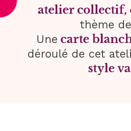
atelier collectif
thème d
carte blanc
Une
déroulé de cet atel
style v