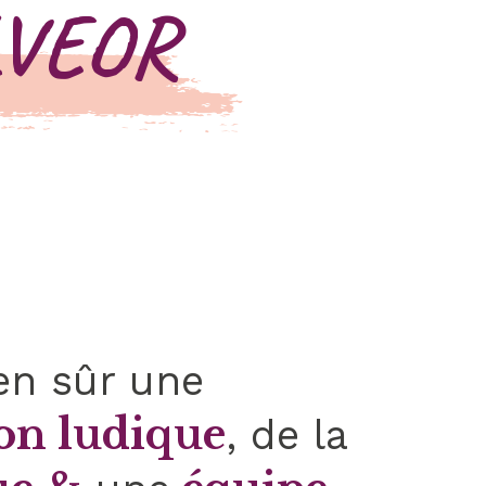
LVEOR
en sûr une
ion ludique
, de la